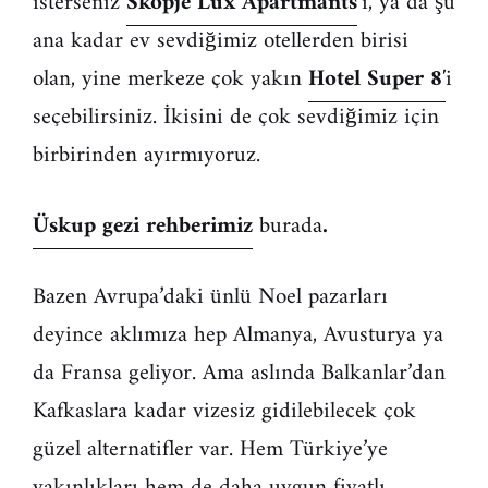
isterseniz
Skopje Lux Apartmants
‘i, ya da şu
ana kadar ev sevdiğimiz otellerden birisi
olan, yine merkeze çok yakın
Hotel Super 8′
i
seçebilirsiniz. İkisini de çok sevdiğimiz için
birbirinden ayırmıyoruz.
Üskup gezi rehberimiz
burada
.
Bazen Avrupa’daki ünlü Noel pazarları
deyince aklımıza hep Almanya, Avusturya ya
da Fransa geliyor. Ama aslında Balkanlar’dan
Kafkaslara kadar vizesiz gidilebilecek çok
güzel alternatifler var. Hem Türkiye’ye
yakınlıkları hem de daha uygun fiyatlı