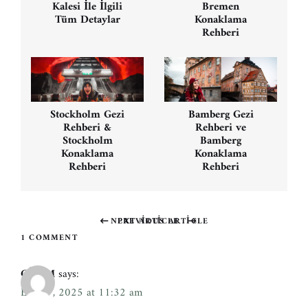
Kalesi İle İlgili
Bremen
Tüm Detaylar
Konaklama
Rehberi
Stockholm Gezi
Bamberg Gezi
Rehberi &
Rehberi ve
Stockholm
Bamberg
Konaklama
Konaklama
Rehberi
Rehberi
NEXT ARTICLE
PREVIOUS ARTICLE
Previous
Next
1 COMMENT
post:
post:
GİZEM
says:
Ekim 7, 2025 at 11:32 am