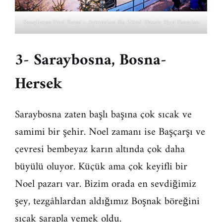
Saraybosna Noel Pazar – Avrupa’nın En Güzel Vizesiz Noel Pazarları
3- Saraybosna, Bosna-
Hersek
Saraybosna zaten başlı başına çok sıcak ve
samimi bir şehir. Noel zamanı ise Başçarşı ve
çevresi bembeyaz karın altında çok daha
büyülü oluyor. Küçük ama çok keyifli bir
Noel pazarı var. Bizim orada en sevdiğimiz
şey, tezgâhlardan aldığımız Boşnak böreğini
sıcak şarapla yemek oldu.