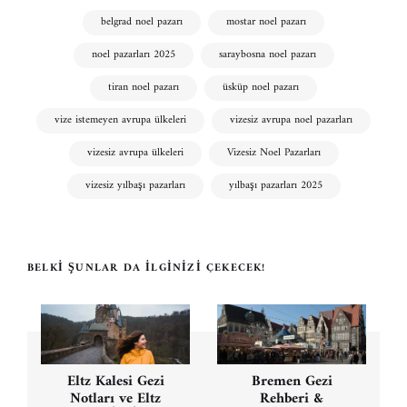
belgrad noel pazarı
mostar noel pazarı
noel pazarları 2025
saraybosna noel pazarı
tiran noel pazarı
üsküp noel pazarı
vize istemeyen avrupa ülkeleri
vizesiz avrupa noel pazarları
vizesiz avrupa ülkeleri
Vizesiz Noel Pazarları
vizesiz yılbaşı pazarları
yılbaşı pazarları 2025
BELKI ŞUNLAR DA İLGINIZI ÇEKECEK!
Yazı
gezinmesi
Eltz Kalesi Gezi
Bremen Gezi
Notları ve Eltz
Rehberi &