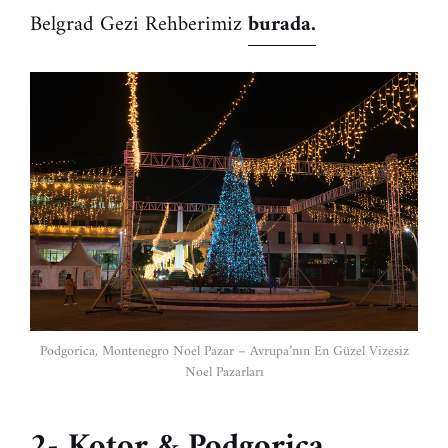
Belgrad Gezi Rehberimiz
burada.
Podgorica, Montenegro Noel Pazar – Avrupa’nın En Güzel Vizesiz
Noel Pazarları
2- Kotor & Podgorica,