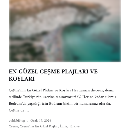
EN GÜZEL ÇEŞME PLAJLARI VE
KOYLARI
Çeşme’nin En Güzel Plajları ve Koyları Her zaman diyoruz, deniz
tatilinde Türkiye’nin üzerine tanımıyoruz! 🙂 Her ne kadar ailemiz
Bodrum’da yaşadığı için Bodrum bizim bir numaramız olsa da,
Çeşme de …
yoldabiblog
Ocak 17, 2026
Çeşme
,
Çeşme'nin En Güzel Plajları
,
İzmir
,
Türkiye