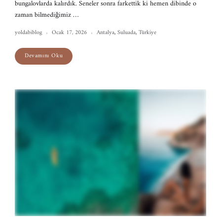
bungalovlarda kalırdık. Seneler sonra farkettik ki hemen dibinde o
zaman bilmediğimiz …
yoldabiblog
Ocak 17, 2026
Antalya
,
Suluada
,
Türkiye
Devamını Oku