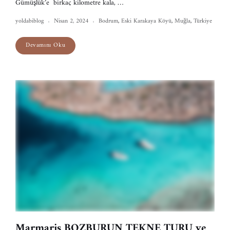
Gümüşlük’e birkaç kilometre kala, …
yoldabiblog
Nisan 2, 2024
Bodrum
,
Eski Karakaya Köyü
,
Muğla
,
Türkiye
Devamını Oku
Marmaris BOZBURUN TEKNE TURU ve