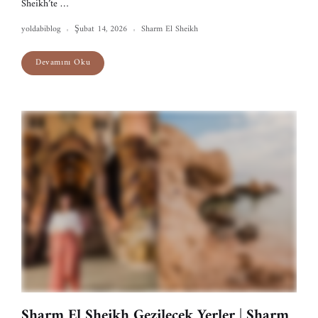
Sheikh’te …
yoldabiblog
Şubat 14, 2026
Sharm El Sheikh
Devamını Oku
Sharm El Sheikh Gezilecek Yerler | Sharm