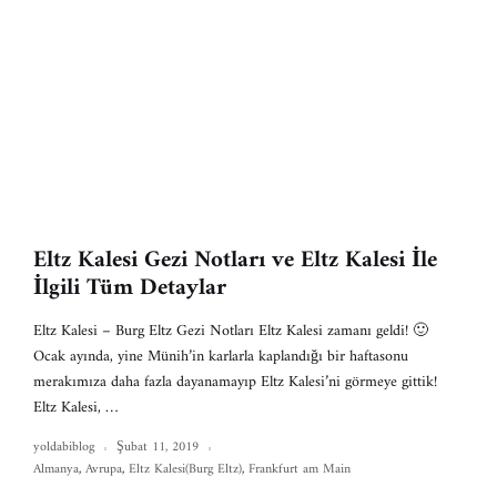
Eltz Kalesi Gezi Notları ve Eltz Kalesi İle
İlgili Tüm Detaylar
Eltz Kalesi – Burg Eltz Gezi Notları Eltz Kalesi zamanı geldi! 🙂
Ocak ayında, yine Münih’in karlarla kaplandığı bir haftasonu
merakımıza daha fazla dayanamayıp Eltz Kalesi’ni görmeye gittik!
Eltz Kalesi, …
yoldabiblog
Şubat 11, 2019
Almanya
,
Avrupa
,
Eltz Kalesi(Burg Eltz)
,
Frankfurt am Main