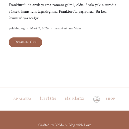
Frankfurt’u da artık yazma zamanı gelmiş oldu. 2 yıla yakın süredir
yüksek lisans için taşındığımız Frankfurt’ta yaşıyoruz. Bu kez
‘evimizi’ yazacağız …
yoldabiblog
Mart 7, 2026
Frankfurt am Main
Devamını Oku
ANASAYFA
İLETIŞIM
BIZ KIMIZ?
SHOP
Crafted by Yolda bi Blog with Love