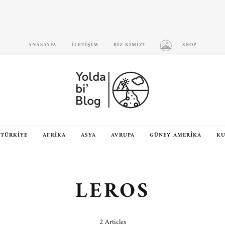
ANASAYFA
İLETIŞIM
BIZ KIMIZ?
SHOP
TÜRKIYE
AFRIKA
ASYA
AVRUPA
GÜNEY AMERIKA
KU
LEROS
2 Articles