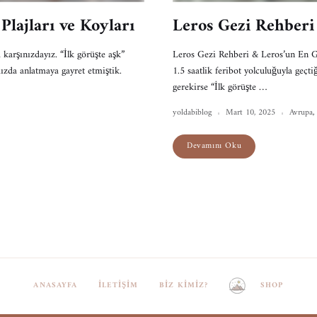
Plajları ve Koyları
Leros Gezi Rehber
 karşınızdayız. “İlk görüşte aşk”
Leros Gezi Rehberi & Leros’un En G
zda anlatmaya gayret etmiştik.
1.5 saatlik feribot yolculuğuyla ge
gerekirse “İlk görüşte …
yoldabiblog
Mart 10, 2025
Avrupa
,
Devamını Oku
ANASAYFA
İLETIŞIM
BIZ KIMIZ?
SHOP