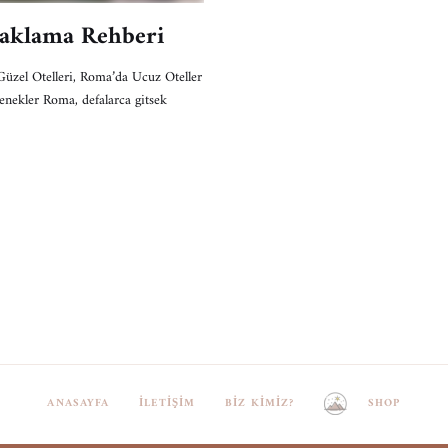
aklama Rehberi
zel Otelleri, Roma’da Ucuz Oteller
çenekler Roma, defalarca gitsek
ANASAYFA
İLETIŞIM
BIZ KIMIZ?
SHOP