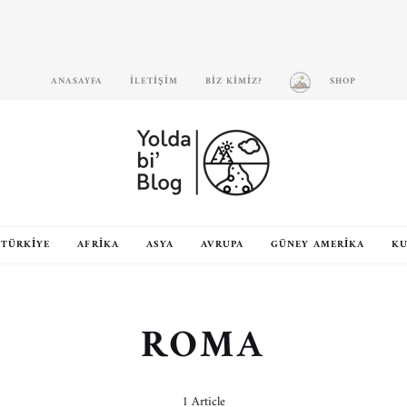
ANASAYFA
İLETIŞIM
BIZ KIMIZ?
SHOP
TÜRKIYE
AFRIKA
ASYA
AVRUPA
GÜNEY AMERIKA
KU
ROMA
1 Article