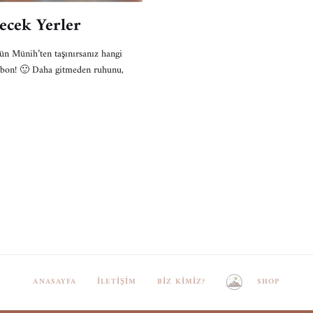
ecek Yerler
ünih’ten taşınırsanız hangi
Lizbon! 🙂 Daha gitmeden ruhunu,
ANASAYFA
İLETIŞIM
BIZ KIMIZ?
SHOP