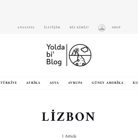
ANASAYFA
İLETIŞIM
BIZ KIMIZ?
SHOP
TÜRKIYE
AFRIKA
ASYA
AVRUPA
GÜNEY AMERIKA
KU
LIZBON
1 Article