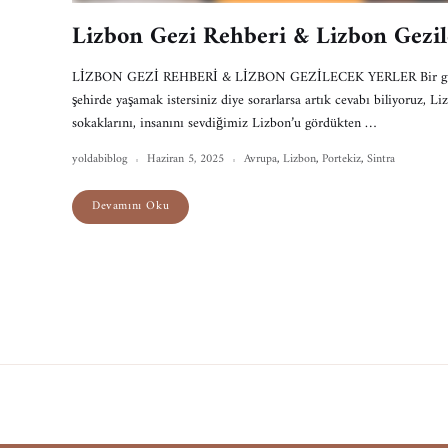
Lizbon Gezi Rehberi & Lizbon Gezil
LİZBON GEZİ REHBERİ & LİZBON GEZİLECEK YERLER Bir gün M
şehirde yaşamak istersiniz diye sorarlarsa artık cevabı biliyoruz, 
sokaklarını, insanını sevdiğimiz Lizbon’u gördükten …
yoldabiblog
Haziran 5, 2025
Avrupa
,
Lizbon
,
Portekiz
,
Sintra
Devamını Oku