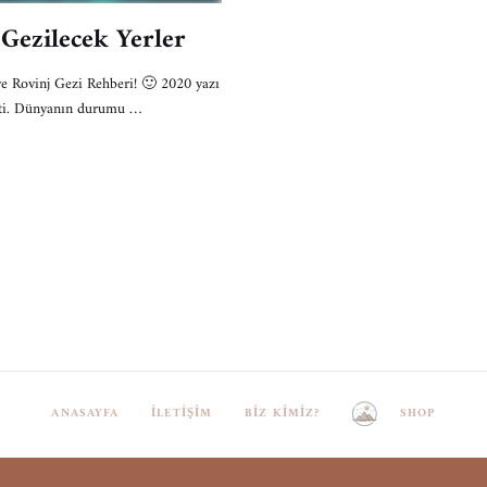
ezilecek Yerler
 ve Rovinj Gezi Rehberi! 🙂 2020 yazı
eçti. Dünyanın durumu …
ANASAYFA
İLETIŞIM
BIZ KIMIZ?
SHOP