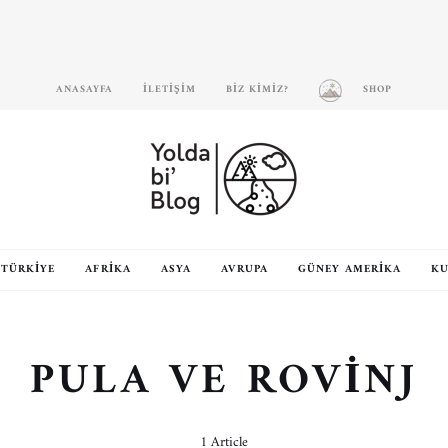
ANASAYFA
İLETIŞIM
BIZ KIMIZ?
SHOP
TÜRKIYE
AFRIKA
ASYA
AVRUPA
GÜNEY AMERIKA
KU
PULA VE ROVINJ
1 Article