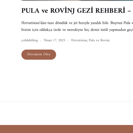
PULA ve ROVİNJ GEZİ REHBERİ – G
Hırvatistan’dan taze döndük ve jet hızıyla yazdık bile. Buyrun Pula
bizim için oldukça izole ve neredeyse hiç deniz tatili yapmadan g
yoldabiblog
Nisan 17, 2025
Hırvatistan
,
Pula ve Rovinj
Devamını Oku