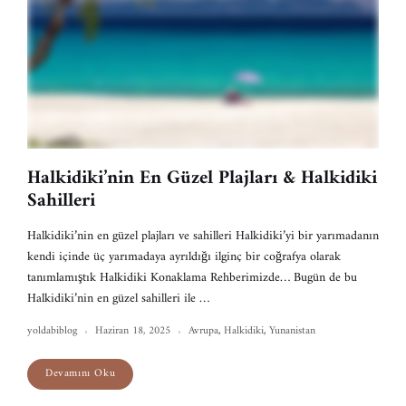
Halkidiki’nin En Güzel Plajları & Halkidiki
Sahilleri
Halkidiki’nin en güzel plajları ve sahilleri Halkidiki’yi bir yarımadanın
kendi içinde üç yarımadaya ayrıldığı ilginç bir coğrafya olarak
tanımlamıştık Halkidiki Konaklama Rehberimizde… Bugün de bu
Halkidiki’nin en güzel sahilleri ile …
yoldabiblog
Haziran 18, 2025
Avrupa
,
Halkidiki
,
Yunanistan
Devamını Oku