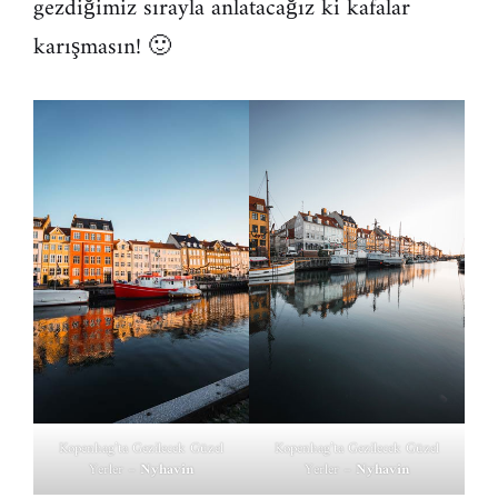
gezdiğimiz sırayla anlatacağız ki kafalar
karışmasın! 🙂
Kopenhag’ta Gezilecek Güzel
Kopenhag’ta Gezilecek Güzel
Yerler –
Nyhavin
Yerler –
Nyhavin