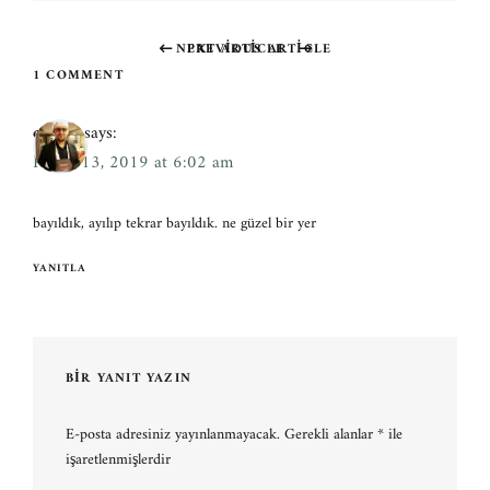
NEXT ARTICLE
PREVIOUS ARTICLE
Previous
Next
1 COMMENT
post:
post:
cengiz
says:
Kasım 13, 2019 at 6:02 am
bayıldık, ayılıp tekrar bayıldık. ne güzel bir yer
YANITLA
BIR YANIT YAZIN
E-posta adresiniz yayınlanmayacak.
Gerekli alanlar
*
ile
işaretlenmişlerdir