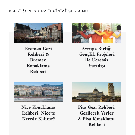
BELKI ŞUNLAR DA İLGINIZI ÇEKECEK!
Yazı
gezinmesi
Bremen Gezi
Avrupa Birliği
Rehberi &
Gençlik Projeleri
Bremen
İle Ücretsiz
Konaklama
Yurtdışı
Rehberi
Nice Konaklama
Pisa Gezi Rehberi,
Rehberi: Nice’te
Gezilecek Yerler
Nerede Kalınır?
& Pisa Konaklama
Rehberi