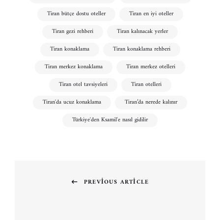
Tiran bütçe dostu oteller
Tiran en iyi oteller
Tiran gezi rehberi
Tiran kalınacak yerler
Tiran konaklama
Tiran konaklama rehberi
Tiran merkez konaklama
Tiran merkez otelleri
Tiran otel tavsiyeleri
Tiran otelleri
Tiran'da ucuz konaklama
Tiran’da nerede kalınır
Türkiye'den Ksamil'e nasıl gidilir
Yazı
gezinmesi
PREVIOUS ARTICLE
Previous
post: