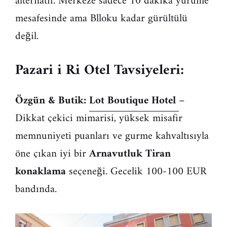
alternatif. Merkeze sadece 10 dakika yürüme
mesafesinde ama Blloku kadar gürültülü
değil.
Pazari i Ri Otel Tavsiyeleri:
Özgün & Butik:
Lot Boutique Hotel
–
Dikkat çekici mimarisi, yüksek misafir
memnuniyeti puanları ve gurme kahvaltısıyla
öne çıkan iyi bir
Arnavutluk Tiran
konaklama
seçeneği. Gecelik 100-100 EUR
bandında.