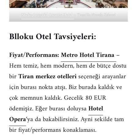
Xheko Imperial Luxury Hotel
– Tiran’da Nerede Kalınır?
Blloku Otel Tavsiyeleri:
Fiyat/Performans:
Metro Hotel Tirana
–
Hem temiz, hem modern, hem de bütçe dostu
bir
Tiran merkez otelleri
seçeneği arayanlar
için burası nokta atışı. Biz burada kaldık ve
çok memnun kaldık. Gecelik 80 EUR
ödemişiz. Eğer burası doluysa
Hotel
Opera
‘ya da bakabilirsiniz. Ayni sekilde tam
bir fiyat/performans konaklaması.