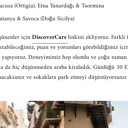
acusa (Ortigia), Etna Yanardağı & Taormina
tanya & Savoca (Doğu Sicilya)
şünenler için
DiscoverCars
linkini ekliyoruz. Farklı 
ırabileceğimiz, puan ve yorumları görebildiğimiz için
n yapıyoruz. Deneyimimiz hep olumlu ve çoğu zama
a’da da hiç düşünmeden araba kiraladık. Günlüğü 30 
anacaksanız ve sokaklara park etmeyi düşünüyorsanız