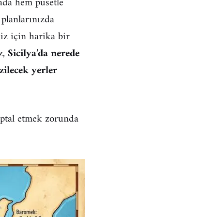
da hem pusetle
planlarınızda
z için harika bir
z,
Sicilya’da nerede
ezilecek yerler
 iptal etmek zorunda