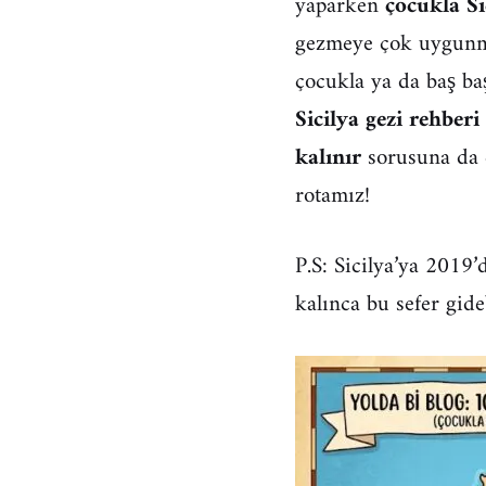
yaparken
çocukla Si
gezmeye çok uygunmu
çocukla ya da baş ba
Sicilya gezi rehberi
kalınır
sorusuna da 
rotamız!
P.S: Sicilya’ya 2019’
kalınca bu sefer gid