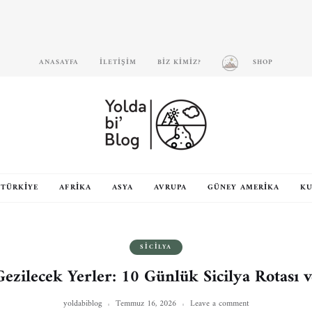
ANASAYFA
İLETIŞIM
BIZ KIMIZ?
SHOP
TÜRKIYE
AFRIKA
ASYA
AVRUPA
GÜNEY AMERIKA
KU
SICILYA
 Gezilecek Yerler: 10 Günlük Sicilya Rotası 
yoldabiblog
Temmuz 16, 2026
Leave a comment