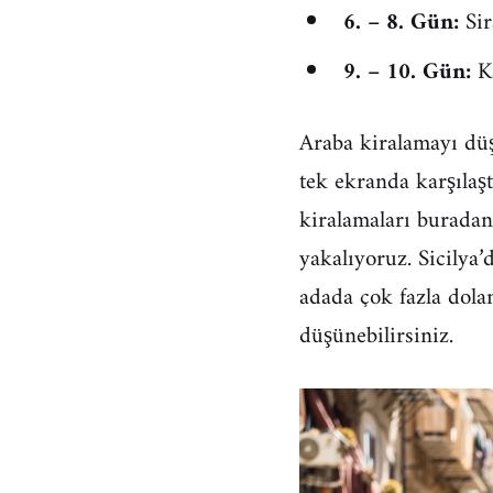
6. – 8. Gün:
Sir
9. – 10. Gün:
Ka
Araba kiralamayı dü
tek ekranda karşılaşt
kiralamaları burada
yakalıyoruz. Sicily
adada çok fazla dol
düşünebilirsiniz.