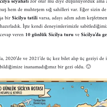
cilya seyahati
zor olur mu diye düşünüyorduk ama a
ş hem de muhteşem sığ sahilleri var. Eğer sizin de 
şa bir
Sicilya tatili
varsa, adayı adım adım keşfetmeni
hazırladık. İşte kendi deneyimlerimizle sabitlediğimi
cevap veren
10 günlük Sicilya turu
ve
Sicilya’da g
da, 2020’de ve 2021’de üç kez bilet alıp üç geziyi de
ebildiğimize inanamadığımız bir gezi oldu. 🙂