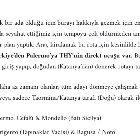
k bir ada olduğu için burayı hakkıyla gezmek için e
la seyahat ettiğimiz için tempoyu çok öldürmeden am
 plan yaptık. Araç kiralamak bu rota için kesinlikle h
rkiye’den Palermo’ya THY’nin direkt uçuşu var.
Bu
r giriş yapıp, doğudan (Katanya’dan) dönerek rotayı t
aha az zamanı olanlar, tüm adayı dönmeye çalışmak y
 veya sadece Taormina/Katanya tarafı (Doğu) olarak iki
ermo, Cefalù & Mondello (Batı Sicilya)
igento (Tapınaklar Vadisi) & Ragusa / Noto