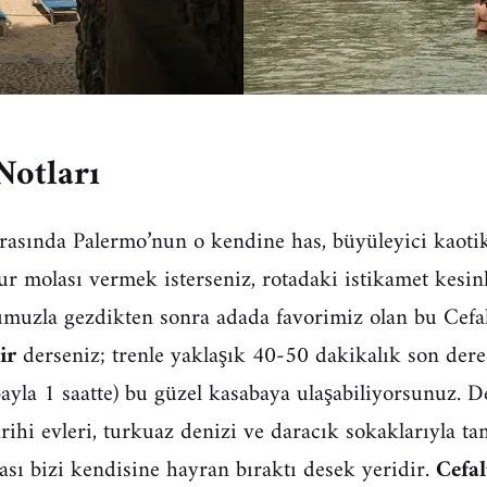
Notları
sırasında Palermo’nun o kendine has, büyüleyici kaotik
r molası vermek isterseniz, rotadaki istikamet kesinl
umuzla gezdikten sonra adada favorimiz olan bu Cefa
ir
derseniz; trenle yaklaşık 40-50 dakikalık son derec
bayla 1 saatte) bu güzel kasabaya ulaşabiliyorsunuz. D
rihi evleri, turkuaz denizi ve daracık sokaklarıyla ta
ası bizi kendisine hayran bıraktı desek yeridir.
Cefal