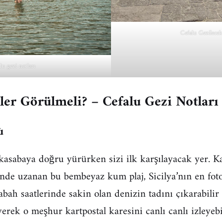
Cefalu Gezilecek
lu gezi notları
ler Görülmeli?
– Cefalu Gezi Notları
ù
asabaya doğru yürürken sizi ilk karşılayacak yer. Ka
de uzanan bu bembeyaz kum plaj, Sicilya’nın en fot
abah saatlerinde sakin olan denizin tadını çıkarabilir
rek o meşhur kartpostal karesini canlı canlı izleyebil