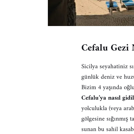
Cefalu Gezi 
Sicilya seyahatiniz 
günlük deniz ve huzu
Bizim 4 yaşında oğl
Cefalu’ya nasıl gidil
yolculukla (veya ara
gölgesine sığınmış ta
sunan bu sahil kasab