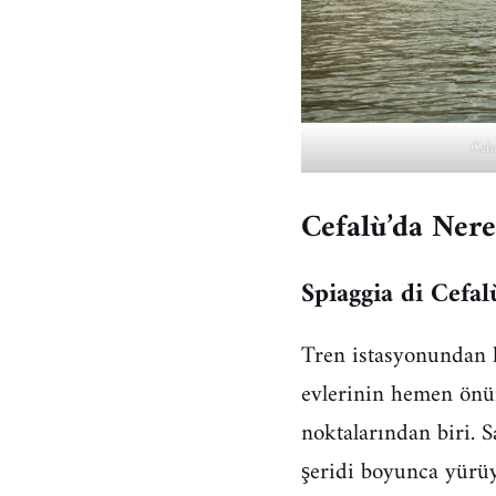
Cefa
Cefalù’da Nere
Spiaggia di Cefal
Tren istasyonundan k
evlerinin hemen önün
noktalarından biri. S
şeridi boyunca yürüye