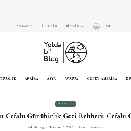
ANASAYFA
İLETIŞIM
BIZ KIMIZ?
SHOP
TÜRKIYE
AFRIKA
ASYA
AVRUPA
GÜNEY AMERIKA
KU
CEFALU
n Cefalu Günübirlik Gezi Rehberi: Cefalu G
yoldabiblog
Temmuz 6, 2026
Leave a comment