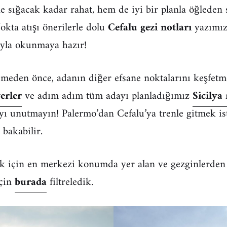
 sığacak kadar rahat, hem de iyi bir planla öğleden 
ta atışı önerilerle dolu
Cefalu gezi notları
yazımız,
yla okunmaya hazır!
çmeden önce, adanın diğer efsane noktalarını keşfetme
erler
ve adım adım tüm adayı planladığımız
Sicilya 
ı unutmayın! Palermo’dan Cefalu’ya trenle gitmek is
 bakabilir.
k için en merkezi konumda yer alan ve gezginlerden
için
burada
filtreledik.