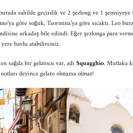
 burada sahilde geçirdik ve 2 şezlong ve 1 şemsiyey
mo’ya göre soğuk, Taormina’ya göre sıcaktı. Leo bura
endisine arkadaş bile edindi. Eğer şezlonga para ver
yere havlu atabilirsiniz.
en sağda bir gelatocu var, adı
Squagghio
. Mutlaka k
 notları deyince gelato olmazsa olmaz!