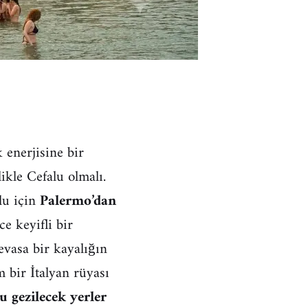
 enerjisine bir
ikle Cefalu olmalı.
lu için
Palermo’dan
e keyifli bir
evasa bir kayalığın
m bir İtalyan rüyası
u gezilecek yerler