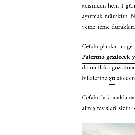
açısından hem 1 güne
ayırmak mümkün. Nok
yeme-içme durakları
Cefalù planlarına ge
Palermo gezilecek y
da mutlaka göz atmay
biletlerine
şu
siteden
Cefalù’da konaklama
almış tesisleri sizin 