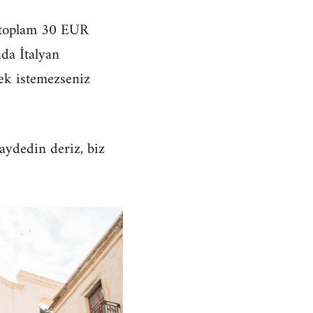
e toplam 30 EUR
da İtalyan
mek istemezseniz
aydedin deriz, biz