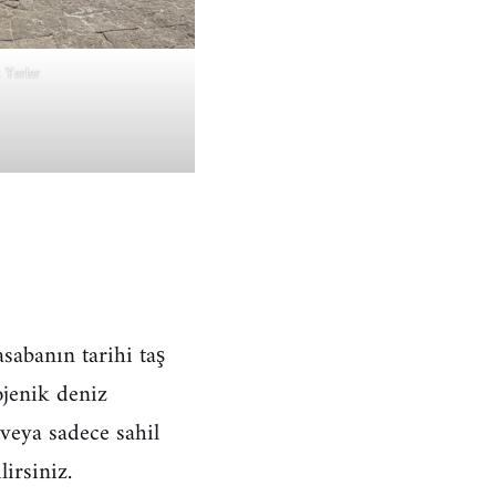
 Yerler
sabanın tarihi taş
ojenik deniz
 veya sadece sahil
irsiniz.