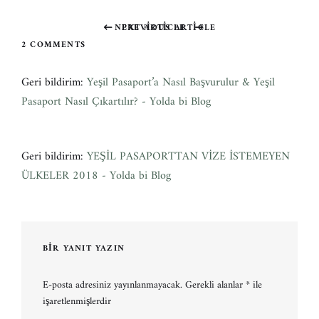
NEXT ARTICLE
PREVIOUS ARTICLE
Previous
Next
2 COMMENTS
post:
post:
Geri bildirim:
Yeşil Pasaport’a Nasıl Başvurulur & Yeşil
Pasaport Nasıl Çıkartılır? - Yolda bi Blog
Geri bildirim:
YEŞİL PASAPORTTAN VİZE İSTEMEYEN
ÜLKELER 2018 - Yolda bi Blog
BIR YANIT YAZIN
E-posta adresiniz yayınlanmayacak.
Gerekli alanlar
*
ile
işaretlenmişlerdir