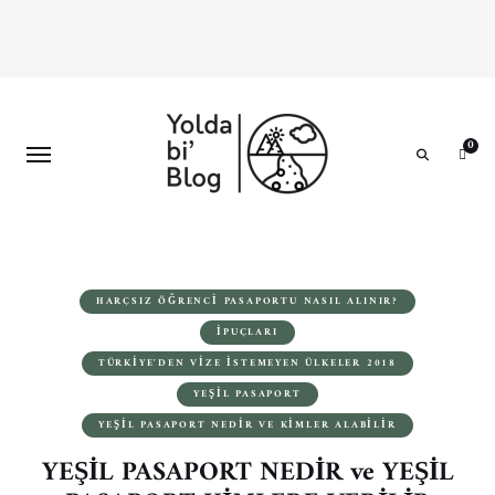
0
Search
HARÇSIZ ÖĞRENCI PASAPORTU NASIL ALINIR?
İPUÇLARI
TÜRKIYE'DEN VIZE İSTEMEYEN ÜLKELER 2018
YEŞIL PASAPORT
YEŞIL PASAPORT NEDIR VE KIMLER ALABILIR
YEŞİL PASAPORT NEDİR ve YEŞİL