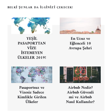
BELKI ŞUNLAR DA İLGINIZI ÇEKECEK!
Yazı
gezinmesi
YEŞİL
En Ucuz ve
PASAPORTTAN
Eğlenceli 10
VİZE
Avrupa Şehri
İSTEMEYEN
ÜLKELER 2019!
Pasaportsuz ve
Airbnb Nedir?
Vizesiz Sadece
Airbnb Güvenli
Kimlikle Girilen
mi ve Airbnb
Ülkeler
Nasıl Kullanılır?