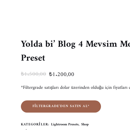
Yolda bi’ Blog 4 Mevsim M
Preset
Orijinal
Şu
₺
1.500,00
₺
1.200,00
fiyat:
andaki
*Filtergrade satışları dolar üzerinden olduğu için fiyatları
₺1.500,00.
fiyat:
₺1.200,00.
FILTERGRADE'DEN SATIN AL*
KATEGORILER:
Lightroom Presets
,
Shop