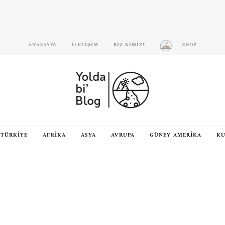
ANASAYFA
İLETIŞIM
BIZ KIMIZ?
SHOP
TÜRKIYE
AFRIKA
ASYA
AVRUPA
GÜNEY AMERIKA
KU