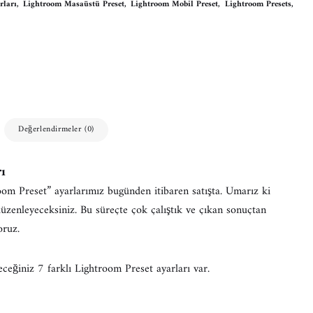
rları
,
Lightroom Masaüstü Preset
,
Lightroom Mobil Preset
,
Lightroom Presets
,
Değerlendirmeler (0)
ı
oom Preset” ayarlarımız bugünden itibaren satışta. Umarız ki
üzenleyeceksiniz. Bu süreçte çok çalıştık ve çıkan sonuçtan
oruz.
eceğiniz 7 farklı Lightroom Preset ayarları var.