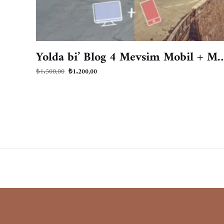
Yolda bi’ Blog 4 Mevsim Mobil + Masaüst
Orijinal
Şu
₺
1.500,00
₺
1.200,00
fiyat:
andaki
₺1.500,00.
fiyat:
₺1.200,00.