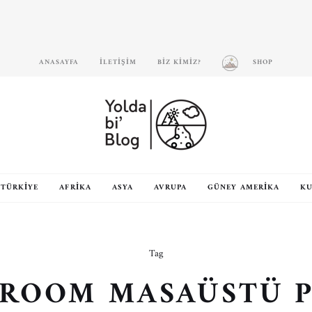
ANASAYFA
İLETIŞIM
BIZ KIMIZ?
SHOP
TÜRKIYE
AFRIKA
ASYA
AVRUPA
GÜNEY AMERIKA
KU
Tag
ROOM MASAÜSTÜ 