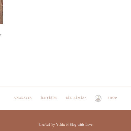
ü Lightroom Preset
ANASAYFA
İLETIŞIM
BIZ KIMIZ?
SHOP
Crafted by Yolda bi Blog with Love