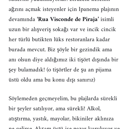
ağzını açmak isteyenler için Ipanema plajının
devamında
‘Rua Visconde de Piraja’
isimli
uzun bir alışveriş sokağı var ve incik cincik
her türlü butikten lüks restoranlara kadar
burada mevcut. Biz şöyle bir gezindik ama
anı olsun diye aldığımız iki tişört dışında bir
şey bulamadık! (o tişörtler de şu an pijama
üstü oldu ama bu konu dışı sanırız)
Söylemeden geçmeyelim, bu plajlarda sürekli
bir şeyler satılıyor, ama sürekli! Alkol,
atıştırma, yastık, mayolar, bikiniler aklınıza
ne gelirse. Akşam üstü ise pazar kuruluyor ve