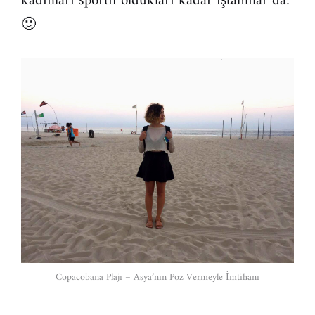
kadınları sportif oldukları kadar iştahlılar da!
🙂
Copacobana Plajı – Asya’nın Poz Vermeyle İmtihanı