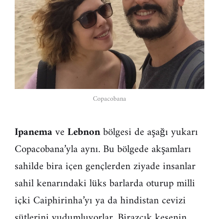
Copacobana
Ipanema
ve
Lebnon
bölgesi de aşağı yukarı
Copacobana’yla aynı. Bu bölgede akşamları
sahilde bira içen gençlerden ziyade insanlar
sahil kenarındaki lüks barlarda oturup milli
içki Caiphirinha’yı ya da hindistan cevizi
sütlerini yudumluyorlar. Birazcık kesenin