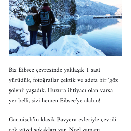
Biz Eibsee çevresinde yaklaşık 1 saat
yürüdük, fotoğraflar çektik ve adeta bir ‘göz
şöleni’ yaşadık. Huzura ihtiyacı olan varsa
yer belli, sizi hemen Eibsee’ye alalım!
Garmisch’in klasik Bavyera evleriyle çevrili
çok güzel sokakları var, Noel zamanı