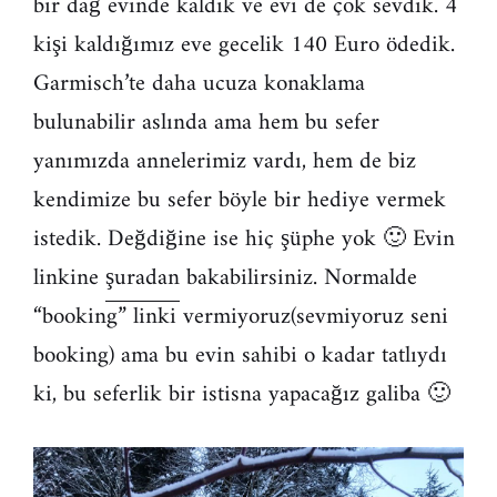
bir dağ evinde kaldık ve evi de çok sevdik. 4
kişi kaldığımız eve gecelik 140 Euro ödedik.
Garmisch’te daha ucuza konaklama
bulunabilir aslında ama hem bu sefer
yanımızda annelerimiz vardı, hem de biz
kendimize bu sefer böyle bir hediye vermek
istedik. Değdiğine ise hiç şüphe yok 🙂 Evin
linkine
şuradan
bakabilirsiniz. Normalde
“booking” linki vermiyoruz(sevmiyoruz seni
booking) ama bu evin sahibi o kadar tatlıydı
ki, bu seferlik bir istisna yapacağız galiba 🙂