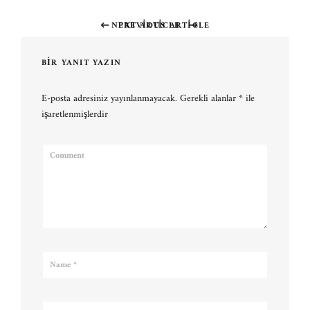
NEXT ARTICLE
PREVIOUS ARTICLE
Previous
Next
post:
post:
BIR YANIT YAZIN
E-posta adresiniz yayınlanmayacak.
Gerekli alanlar
*
ile
işaretlenmişlerdir