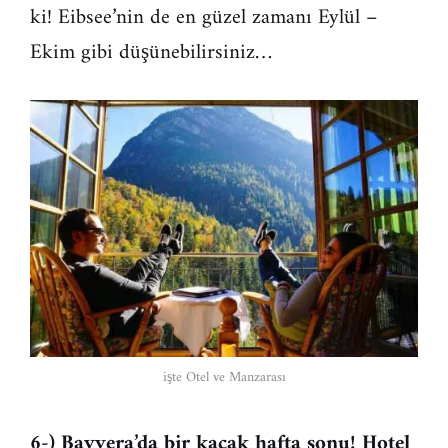
ki! Eibsee’nin de en güzel zamanı Eylül –
Ekim gibi düşünebilirsiniz…
işte Otel ve Manzarası
6-) Bavyera’da bir kaçak hafta sonu! Hotel