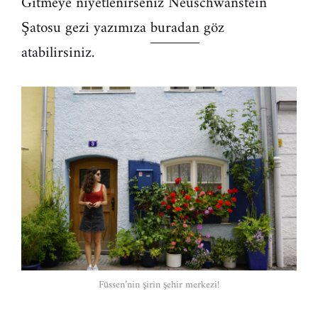
Gitmeye niyetlenirseniz Neuschwanstein
Şatosu gezi yazımıza
buradan
göz
atabilirsiniz.
Füssen’nin şirin şehir merkezi!