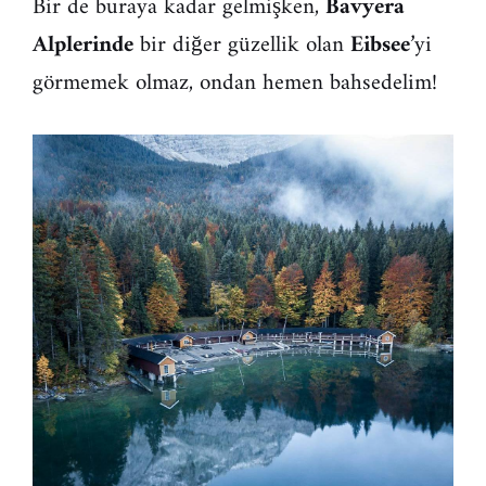
Bir de buraya kadar gelmişken,
Bavyera
Alplerinde
bir diğer güzellik olan
Eibsee
’yi
görmemek olmaz, ondan hemen bahsedelim!