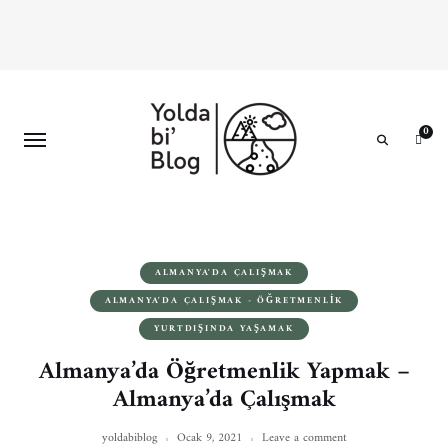
0
Search
ALMANYA'DA ÇALIŞMAK
ALMANYA'DA ÇALIŞMAK - ÖĞRETMENLIK
YURTDIŞINDA YAŞAMAK
Almanya’da Öğretmenlik Yapmak –
Almanya’da Çalışmak
yoldabiblog
Ocak 9, 2021
Leave a comment