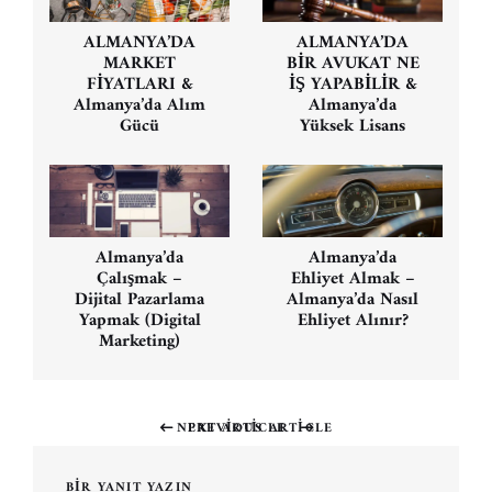
Yazı
gezinmesi
ALMANYA’DA
ALMANYA’DA
MARKET
BİR AVUKAT NE
FİYATLARI &
İŞ YAPABİLİR &
Almanya’da Alım
Almanya’da
Gücü
Yüksek Lisans
Almanya’da
Almanya’da
Çalışmak –
Ehliyet Almak –
Dijital Pazarlama
Almanya’da Nasıl
Yapmak (Digital
Ehliyet Alınır?
Marketing)
NEXT ARTICLE
PREVIOUS ARTICLE
Previous
Next
post:
post:
BIR YANIT YAZIN