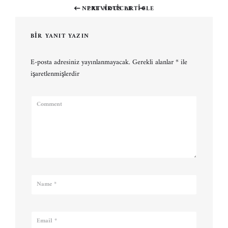
NEXT ARTICLE
PREVIOUS ARTICLE
Previous
Next
post:
post:
BIR YANIT YAZIN
E-posta adresiniz yayınlanmayacak.
Gerekli alanlar
*
ile
işaretlenmişlerdir