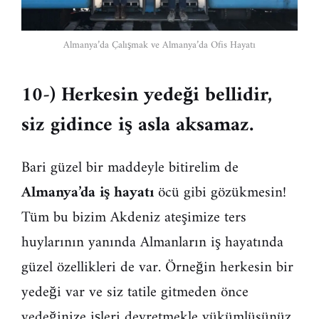
Almanya’da Çalışmak ve Almanya’da Ofis Hayatı
10-) Herkesin yedeği bellidir,
siz gidince iş asla aksamaz.
Bari güzel bir maddeyle bitirelim de
Almanya’da iş hayatı
öcü gibi gözükmesin!
Tüm bu bizim Akdeniz ateşimize ters
huylarının yanında Almanların iş hayatında
güzel özellikleri de var. Örneğin herkesin bir
yedeği var ve siz tatile gitmeden önce
yedeğinize işleri devretmekle yükümlüsünüz.