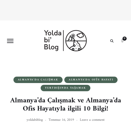
0
Search
ALMANYA'DA ÇALIŞMAK
ALMANYA'DA OFIS HAYATI
YURTDIŞINDA YAŞAMAK
Almanya’da Çalışmak ve Almanya’da
Ofis Hayatıyla ilgili 10 Bilgi!
yoldabiblog
Temmuz 16, 2019
Leave a comment