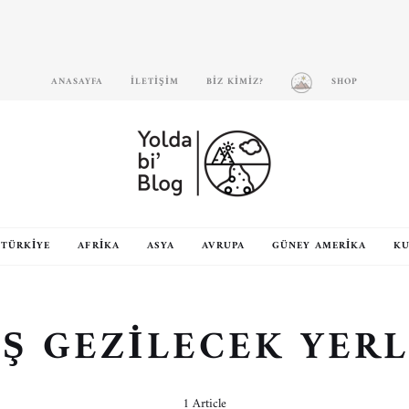
ANASAYFA
İLETIŞIM
BIZ KIMIZ?
SHOP
TÜRKIYE
AFRIKA
ASYA
AVRUPA
GÜNEY AMERIKA
KU
Ş GEZILECEK YER
1 Article