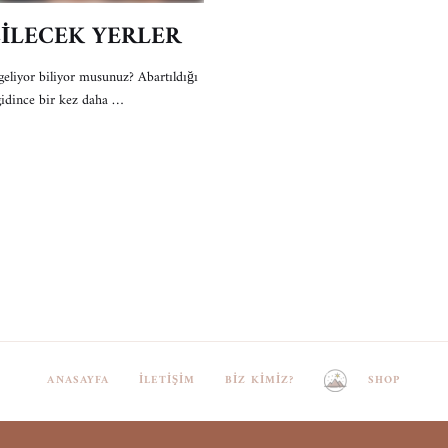
ZİLECEK YERLER
eliyor biliyor musunuz? Abartıldığı
gidince bir kez daha …
ANASAYFA
İLETIŞIM
BIZ KIMIZ?
SHOP