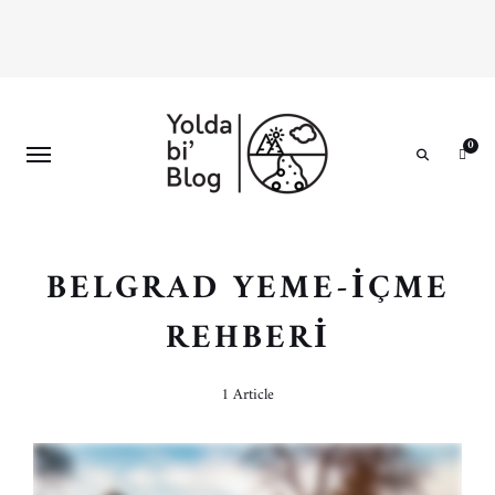
0
Search
BELGRAD YEME-İÇME
REHBERI
1 Article