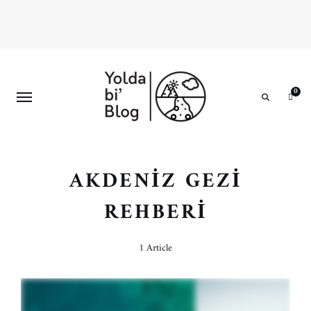
0
Search
AKDENIZ GEZI
REHBERI
1 Article