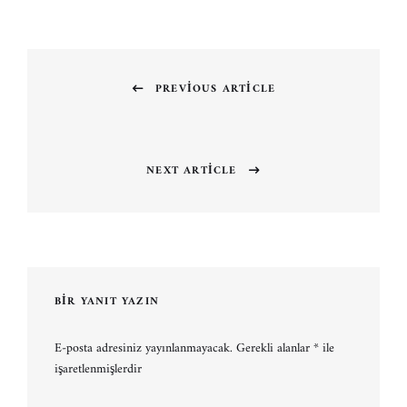
Yazı
gezinmesi
PREVIOUS ARTICLE
Previous
post:
NEXT ARTICLE
Next
post:
BIR YANIT YAZIN
E-posta adresiniz yayınlanmayacak.
Gerekli alanlar
*
ile
işaretlenmişlerdir