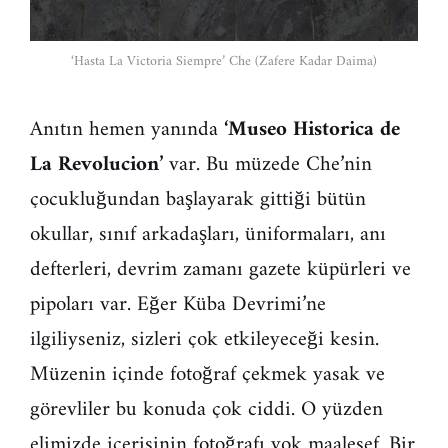
‘Hasta La Victoria Siempre’ Che (Zafere Kadar Daima)
Anıtın hemen yanında
‘Museo Historica de
La Revolucion’
var. Bu müzede Che’nin
çocukluğundan başlayarak gittiği bütün
okullar, sınıf arkadaşları, üniformaları, anı
defterleri, devrim zamanı gazete küpürleri ve
pipoları var. Eğer Küba Devrimi’ne
ilgiliyseniz, sizleri çok etkileyeceği kesin.
Müzenin içinde fotoğraf çekmek yasak ve
görevliler bu konuda çok ciddi. O yüzden
elimizde içerisinin fotoğrafı yok maalesef. Bir