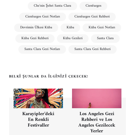
Che'nin Şehri Santa Clara
Cienfuegos
Cienfuegos Gezi Notları
Cienfuegos Gezi Rehberi
Devrimin Ülkesi Küba
Küba
Küba Gezi Notları
Küba Gezi Rehberi
Küba Gezileri
Santa Clara
Santa Clara Gezi Notları
Santa Clara Gezi Rehberi
BELKI ŞUNLAR DA İLGINIZI ÇEKECEK!
Yazı
gezinmesi
Karayipler’deki
Los Angeles Gezi
En Renkli
Rehberi ve Los
Festivaller
Angeles Gezilecek
Yerler