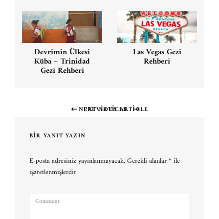
Devrimin Ülkesi
Las Vegas Gezi
Küba – Trinidad
Rehberi
Gezi Rehberi
NEXT ARTICLE
PREVIOUS ARTICLE
Previous
Next
post:
post:
BIR YANIT YAZIN
E-posta adresiniz yayınlanmayacak.
Gerekli alanlar
*
ile
işaretlenmişlerdir