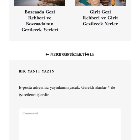
Bozcaada Gezi
Girit Gezi
Rehberi ve
Rehberi ve Girit
Bozcaada’nın
Gezilecek Yerler
Gezilecek Yerleri
NEXT ARTICLE
PREVIOUS ARTICLE
Previous
Next
post:
post:
BIR YANIT YAZIN
E-posta adresiniz yayınlanmayacak.
Gerekli alanlar
*
ile
işaretlenmişlerdir