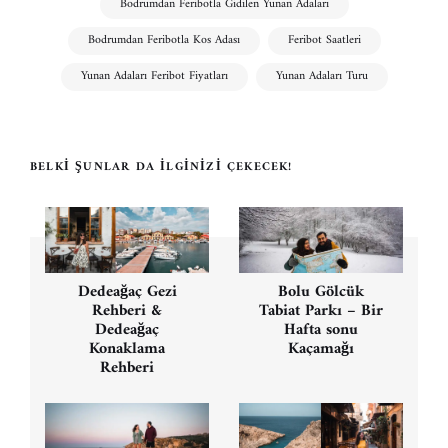
Bodrumdan Feribotla Gidilen Yunan Adaları
Bodrumdan Feribotla Kos Adası
Feribot Saatleri
Yunan Adaları Feribot Fiyatları
Yunan Adaları Turu
BELKI ŞUNLAR DA İLGINIZI ÇEKECEK!
Yazı
gezinmesi
Dedeağaç Gezi
Bolu Gölcük
Rehberi &
Tabiat Parkı – Bir
Dedeağaç
Hafta sonu
Konaklama
Kaçamağı
Rehberi