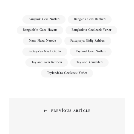
Bangkok Gezi Notları
Bangkok Gezi Rehberi
Bangkok'ta Gece Hayatı
Bangkok'ta Gezilecek Yerler
Nana Plaza Nerede
Pattaya'ya Gidiş Rehberi
Pattaya'ya Nasıl Gidilir
Tayland Gezi Notları
Tayland Gezi Rehberi
Tayland Yemekleri
Taylanda'ta Gezilecek Yerler
Yazı
gezinmesi
PREVIOUS ARTICLE
Previous
post: