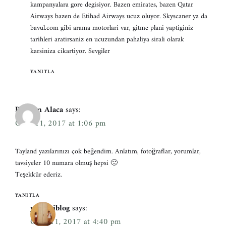
kampanyalara gore degisiyor. Bazen emirates, bazen Qatar
Airways bazen de Etihad Airways ucuz oluyor. Skyscaner ya da
bavul.com gibi arama motorlari var, gitme plani yaptiginiz
tarihleri aratirsaniz en ucuzundan pahaliya sirali olarak
karsiniza cikartiyor. Sevgiler
YANITLA
Bayram Alaca
says:
Ocak 11, 2017 at 1:06 pm
Tayland yazılarınızı çok beğendim. Anlatım, fotoğraflar, yorumlar,
tavsiyeler 10 numara olmuş hepsi 🙂
Teşekkür ederiz.
YANITLA
yoldabiblog
says:
Ocak 11, 2017 at 4:40 pm