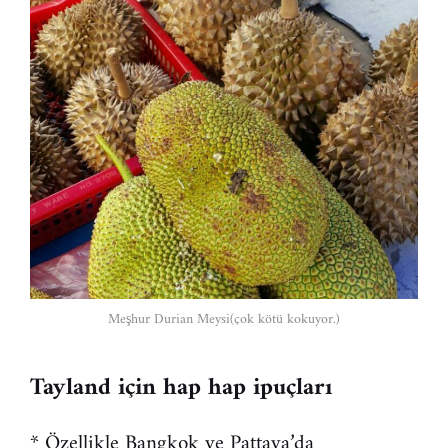
Meşhur Durian Meysi(çok kötü kokuyor.)
Tayland için hap hap ipuçları
* Özellikle Bangkok ve Pattaya’da