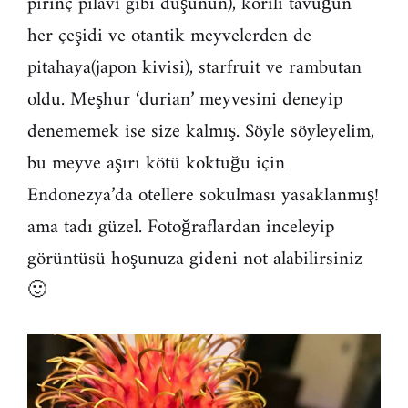
pirinç pilavı gibi düşünün), körili tavuğun
her çeşidi ve otantik meyvelerden de
pitahaya(japon kivisi), starfruit ve rambutan
oldu. Meşhur ‘durian’ meyvesini deneyip
denememek ise size kalmış. Söyle söyleyelim,
bu meyve aşırı kötü koktuğu için
Endonezya’da otellere sokulması yasaklanmış!
ama tadı güzel. Fotoğraflardan inceleyip
görüntüsü hoşunuza gideni not alabilirsiniz
🙂