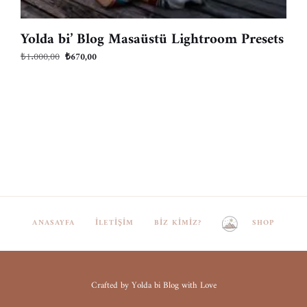
Yolda bi’ Blog Masaüstü Lightroom Presets
Orijinal
Şu
₺
1.000,00
₺
670,00
fiyat:
andaki
₺1.000,00.
fiyat:
₺670,00.
ANASAYFA
İLETIŞIM
BIZ KIMIZ?
SHOP
Crafted by Yolda bi Blog with Love