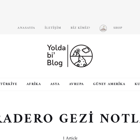
ANASAYFA
İLETIŞIM
BIZ KIMIZ?
SHOP
TÜRKIYE
AFRIKA
ASYA
AVRUPA
GÜNEY AMERIKA
KU
RADERO GEZI NOTL
1 Article