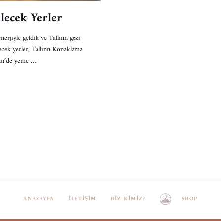
ilecek Yerler
nerjiyle geldik ve Tallinn gezi
lecek yerler, Tallinn Konaklama
linn’de yeme …
ANASAYFA
İLETIŞIM
BIZ KIMIZ?
SHOP