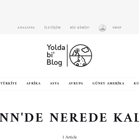
ANASAYFA
İLETIŞIM
BIZ KIMIZ?
SHOP
TÜRKIYE
AFRIKA
ASYA
AVRUPA
GÜNEY AMERIKA
KU
INN'DE NEREDE KAL
1 Article