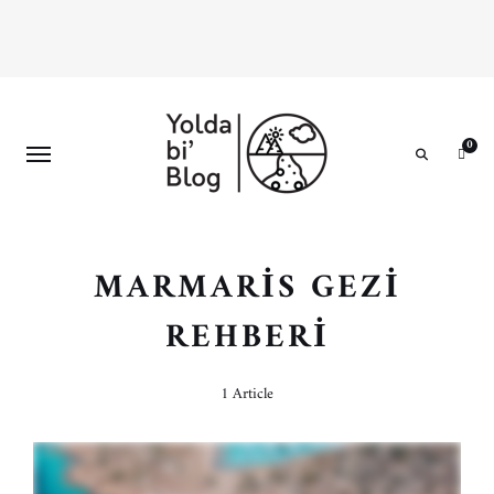
0
Search
MARMARIS GEZI
REHBERI
1 Article