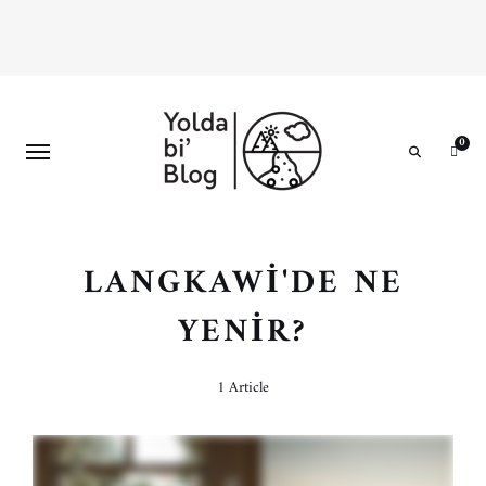
0
Search
LANGKAWI'DE NE
YENIR?
1 Article