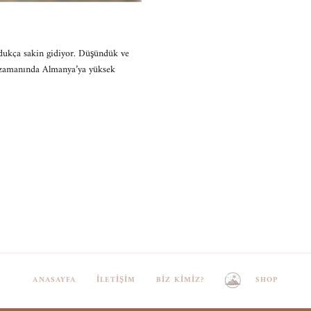
ldukça sakin gidiyor. Düşündük ve
ra, zamanında Almanya’ya yüksek
ANASAYFA
İLETIŞIM
BIZ KIMIZ?
SHOP