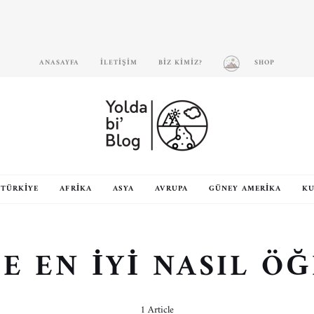
ANASAYFA
İLETIŞIM
BIZ KIMIZ?
SHOP
TÜRKIYE
AFRIKA
ASYA
AVRUPA
GÜNEY AMERIKA
KU
E EN İYI NASIL Ö
1 Article