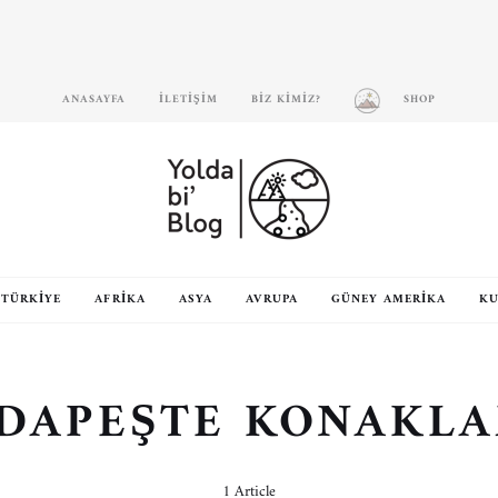
ANASAYFA
İLETIŞIM
BIZ KIMIZ?
SHOP
TÜRKIYE
AFRIKA
ASYA
AVRUPA
GÜNEY AMERIKA
KU
DAPEŞTE KONAKL
1 Article