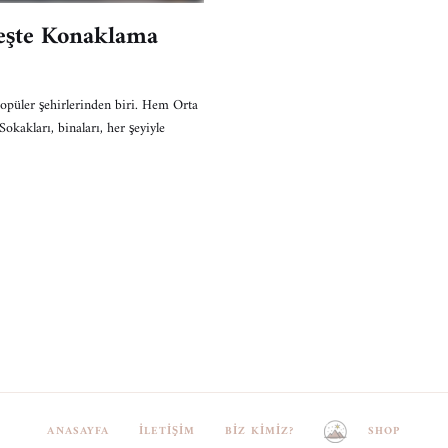
peşte Konaklama
popüler şehirlerinden biri. Hem Orta
okakları, binaları, her şeyiyle
ANASAYFA
İLETIŞIM
BIZ KIMIZ?
SHOP