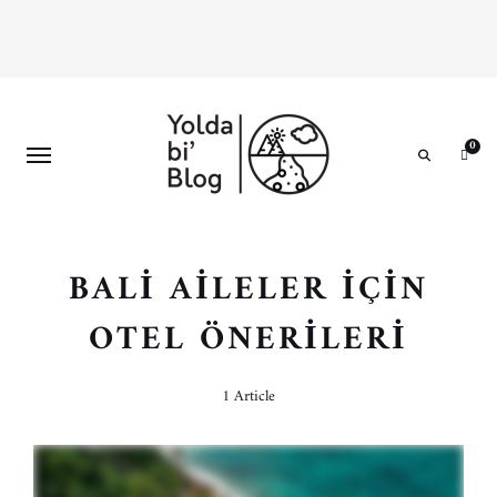
0
Search
BALI AILELER IÇIN
OTEL ÖNERILERI
1 Article