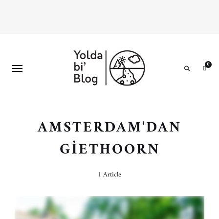
0
Search
AMSTERDAM'DAN
GIETHOORN
1 Article